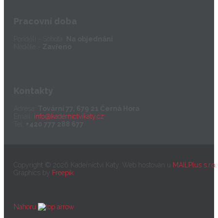
Pracovní doba
Pondělí - Sobota:
Na objednání
Neděle -
Zavřeno
Kontakty
Adresa:
Tovární 77, 679 21 Černá Hora
Email:
info@kadernictvikaty.cz
Tel:
+420 777 288 677
Copyright © 2026 Kadeřníctví Katy. Web hostován u
MAILPlus s.r.o.
Graphics by
Freepik
Nahoru