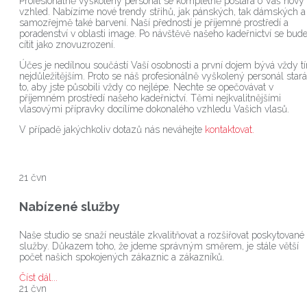
Profesionálně vyškolený personál se kompletně postará o Váš nový
vzhled. Nabízíme nové trendy střihů, jak pánských, tak dámských a
samozřejmě také barvení. Naší předností je příjemné prostředí a
poradenství v oblasti image. Po návštěvě našeho kadeřnictví se bude
cítit jako znovuzrození.
Účes je nedílnou součástí Vaší osobnosti a první dojem bývá vždy t
nejdůležitějším. Proto se náš profesionálně vyškolený personál stará
to, aby jste působili vždy co nejlépe. Nechte se opečovávat v
příjemném prostředí našeho kadeřnictví. Těmi nejkvalitnějšími
vlasovými přípravky docílíme dokonalého vzhledu Vašich vlasů.
V případě jakýchkoliv dotazů nás neváhejte
kontaktovat.
21
čvn
Nabízené služby
Naše studio se snaží neustále zkvalitňovat a rozšiřovat poskytované
služby. Důkazem toho, že jdeme správným směrem, je stále větší
počet našich spokojených zákaznic a zákazníků.
Číst dál...
21
čvn