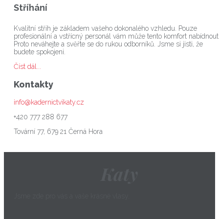
Stříhání
Kvalitní střih je základem vašeho dokonalého vzhledu. Pouze
profesionální a vstřícný personál vám může tento komfort nabídnout
Proto neváhejte a svěřte se do rukou odborníků. Jsme si jisti, že
budete spokojeni.
Číst dál...
Kontakty
info@kadernictvikaty.cz
+420 777 288 677
Tovární 77, 679 21 Černá Hora
Katy
Jsme zde pro vás a vaše krásné vlasy.