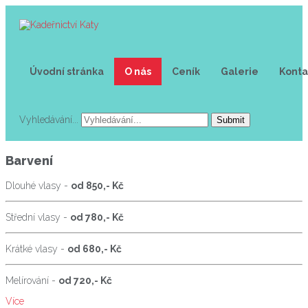
Úvodní stránka
O nás
Ceník
Galerie
Konta
Vyhledávání...
Submit
Barvení
Dlouhé vlasy -
od 850,- Kč
Střední vlasy -
od 780,- Kč
Krátké vlasy -
od 680,- Kč
Melírování -
od 720,- Kč
Více