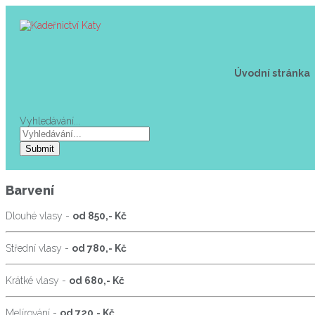
Úvodní stránka
Vyhledávání...
Submit
Barvení
Dlouhé vlasy -
od 850,- Kč
Střední vlasy -
od 780,- Kč
Krátké vlasy -
od 680,- Kč
Melírování -
od 720,- Kč