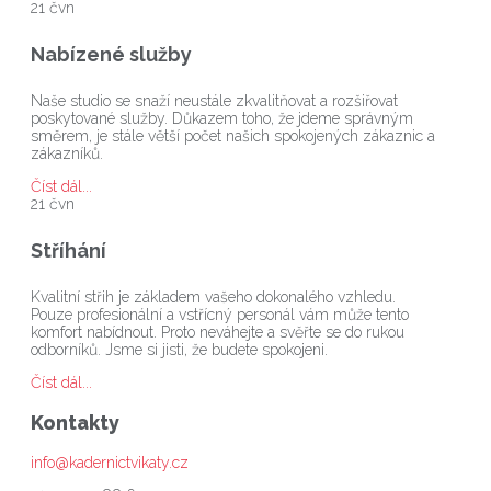
21
čvn
Nabízené služby
Naše studio se snaží neustále zkvalitňovat a rozšiřovat
poskytované služby. Důkazem toho, že jdeme správným
směrem, je stále větší počet našich spokojených zákaznic a
zákazníků.
Číst dál...
21
čvn
Stříhání
Kvalitní střih je základem vašeho dokonalého vzhledu.
Pouze profesionální a vstřícný personál vám může tento
komfort nabídnout. Proto neváhejte a svěřte se do rukou
odborníků. Jsme si jisti, že budete spokojeni.
Číst dál...
Kontakty
info@kadernictvikaty.cz