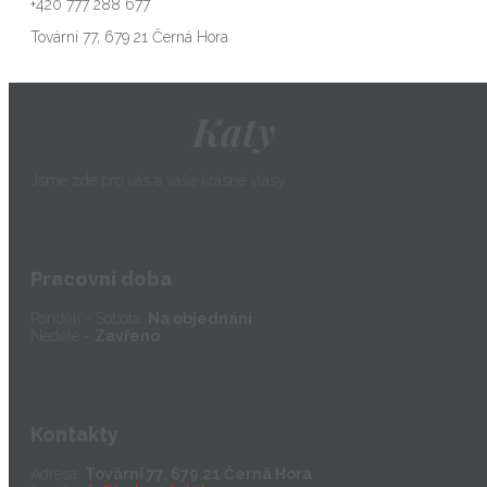
+420 777 288 677
Tovární 77, 679 21 Černá Hora
Katy
Jsme zde pro vás a vaše krásné vlasy.
Pracovní doba
Pondělí - Sobota:
Na objednání
Neděle -
Zavřeno
Kontakty
Adresa:
Tovární 77, 679 21 Černá Hora