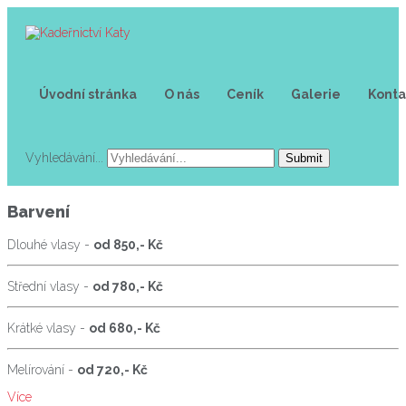
Úvodní stránka
O nás
Ceník
Galerie
Konta
Vyhledávání...
Submit
Barvení
Dlouhé vlasy -
od 850,- Kč
Střední vlasy -
od 780,- Kč
Krátké vlasy -
od 680,- Kč
Melírování -
od 720,- Kč
Více