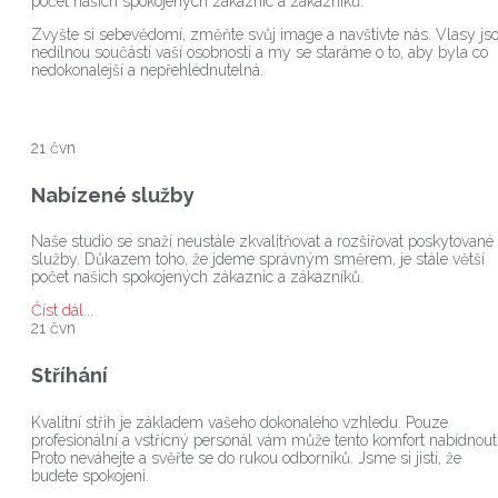
počet našich spokojených zákaznic a zákazníků.
Zvyšte si sebevědomí, změňte svůj image a navštivte nás. Vlasy js
nedílnou součástí vaší osobnosti a my se staráme o to, aby byla co
nedokonalejší a nepřehlédnutelná.
21
čvn
Nabízené služby
Naše studio se snaží neustále zkvalitňovat a rozšiřovat poskytované
služby. Důkazem toho, že jdeme správným směrem, je stále větší
počet našich spokojených zákaznic a zákazníků.
Číst dál...
21
čvn
Stříhání
Kvalitní střih je základem vašeho dokonalého vzhledu. Pouze
profesionální a vstřícný personál vám může tento komfort nabídnout
Proto neváhejte a svěřte se do rukou odborníků. Jsme si jisti, že
budete spokojeni.