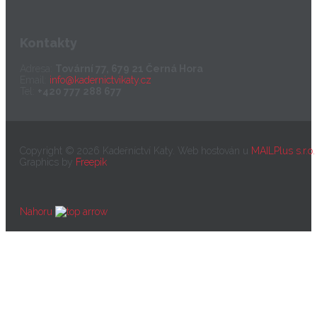
Kontakty
Adresa:
Tovární 77, 679 21 Černá Hora
Email:
info@kadernictvikaty.cz
Tel:
+420 777 288 677
Copyright © 2026 Kadeřníctví Katy. Web hostován u
MAILPlus s.r.o.
Graphics by
Freepik
Nahoru