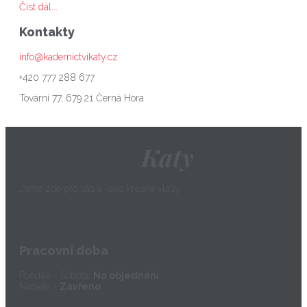
Číst dál...
Kontakty
info@kadernictvikaty.cz
+420 777 288 677
Tovární 77, 679 21 Černá Hora
Katy
Jsme zde pro vás a vaše krásné vlasy.
Pracovní doba
Pondělí - Sobota:
Na objednání
Neděle -
Zavřeno