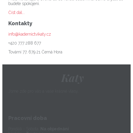
budete spokojeni.
Číst dál...
Kontakty
info@kadernictvikaty.cz
+420 777 288 677
Tovární 77, 679 21 Černá Hora
Katy
Jsme zde pro vás a vaše krásné vlasy.
Pracovní doba
Pondělí - Sobota:
Na objednání