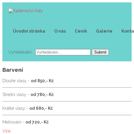
Úvodní stránka
O nás
Ceník
Galerie
Konta
Vyhledávání...
Submit
Barvení
Dlouhé vlasy -
od 850,- Kč
Střední vlasy -
od 780,- Kč
Krátké vlasy -
od 680,- Kč
Melírování -
od 720,- Kč
Více