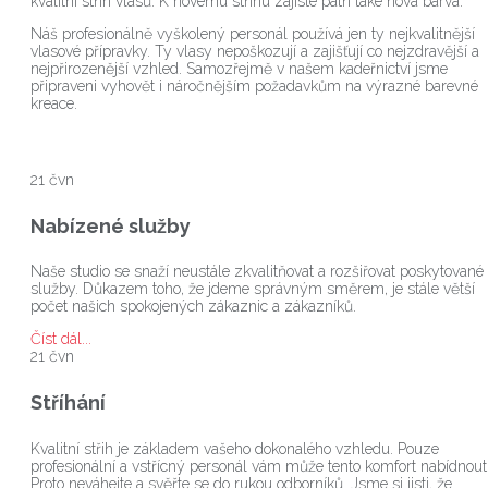
kvalitní střih vlasů. K novému střihu zajisté patří také nová barva.
Náš profesionálně vyškolený personál používá jen ty nejkvalitnější
vlasové přípravky. Ty vlasy nepoškozují a zajišťují co nejzdravější a
nejpřirozenější vzhled. Samozřejmě v našem kadeřnictví jsme
připraveni vyhovět i náročnějším požadavkům na výrazné barevné
kreace.
21
čvn
Nabízené služby
Naše studio se snaží neustále zkvalitňovat a rozšiřovat poskytované
služby. Důkazem toho, že jdeme správným směrem, je stále větší
počet našich spokojených zákaznic a zákazníků.
Číst dál...
21
čvn
Stříhání
Kvalitní střih je základem vašeho dokonalého vzhledu. Pouze
profesionální a vstřícný personál vám může tento komfort nabídnout
Proto neváhejte a svěřte se do rukou odborníků. Jsme si jisti, že