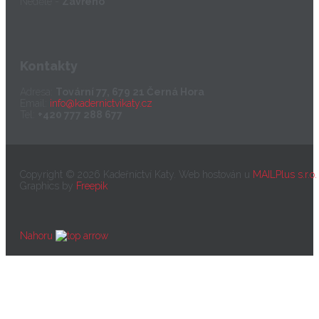
Neděle -
Zavřeno
Kontakty
Adresa:
Tovární 77, 679 21 Černá Hora
Email:
info@kadernictvikaty.cz
Tel:
+420 777 288 677
Copyright © 2026 Kadeřníctví Katy. Web hostován u
MAILPlus s.r.o.
Graphics by
Freepik
Nahoru